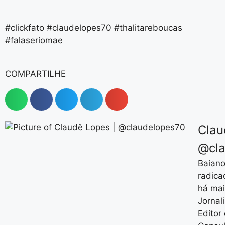
#clickfato #claudelopes70 #thalitareboucas
#falaseriomae
COMPARTILHE
Clau
@cla
Baiano
radica
há mai
Jornal
Editor