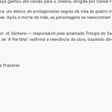
a ganhou até versão para o cinema, dirigida por Daniel Fi
: um elenco de protagonistas negras dá vida às quatro irm
res. Após a morte da mãe, as personagens se reencontram pa
tor Jô Santana — responsável pela aclamada Trilogia do S
de “A Partilha” reafirma a relevância da obra, trazendo di
os Prazeres