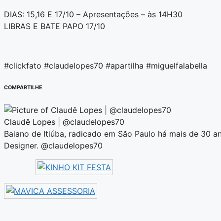
DIAS: 15,16 E 17/10 – Apresentações – às 14H30
LIBRAS E BATE PAPO 17/10
#clickfato #claudelopes70 #apartilha #miguelfalabella
COMPARTILHE
Claudê Lopes | @claudelopes70
Baiano de Itiúba, radicado em São Paulo há mais de 30 an
Designer. @claudelopes70