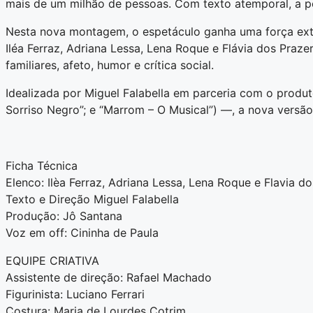
mais de um milhão de pessoas. Com texto atemporal, a peç
Nesta nova montagem, o espetáculo ganha uma força extra
Iléa Ferraz, Adriana Lessa, Lena Roque e Flávia dos Praze
familiares, afeto, humor e crítica social.
Idealizada por Miguel Falabella em parceria com o produ
Sorriso Negro”; e “Marrom – O Musical”) —, a nova versão 
Ficha Técnica
Elenco: Ilèa Ferraz, Adriana Lessa, Lena Roque e Flavia d
Texto e Direção Miguel Falabella
Produção: Jô Santana
Voz em off: Cininha de Paula
EQUIPE CRIATIVA
Assistente de direção: Rafael Machado
Figurinista: Luciano Ferrari
Costura: Maria de Lourdes Cotrim