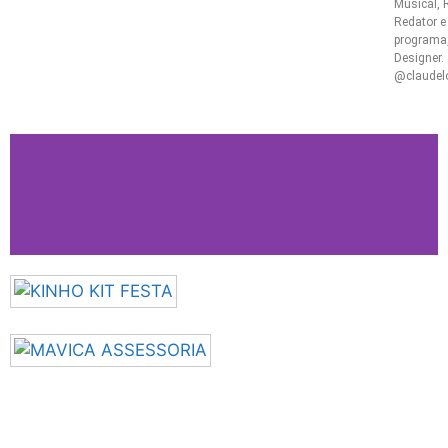
Musical, R
Redator e 
programa
Designer.
@claudel