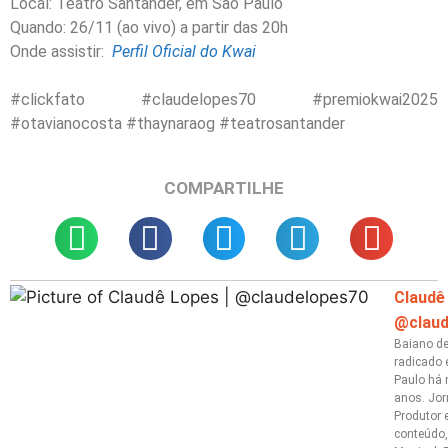
Local: Teatro Santander, em São Paulo
Quando: 26/11 (ao vivo) a partir das 20h
Onde assistir:
Perfil Oficial do Kwai
#clickfato #claudelopes70 #premiokwai2025
#otavianocosta #thaynaraog #teatrosantander
COMPARTILHE
Claudê
@claud
Baiano de 
radicado
Paulo há 
anos. Jor
Produtor e
conteúdo,