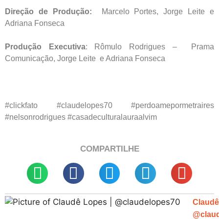
Direção de Produção:
Marcelo Portes, Jorge Leite e
Adriana Fonseca
Produção Executiva
: Rômulo Rodrigues – Prama
Comunicação, Jorge Leite e Adriana Fonseca
#clickfato #claudelopes70 #perdoamepormetraires
#nelsonrodrigues #casadeculturalauraalvim
COMPARTILHE
Claudê
@clau