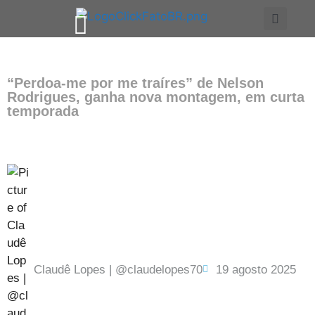
ESTILO E QUALIDADE DE VIDA
“Perdoa-me por me traíres” de Nelson
Rodrigues, ganha nova montagem, em curta
temporada
Claudê Lopes | @claudelopes70
19 agosto 2025