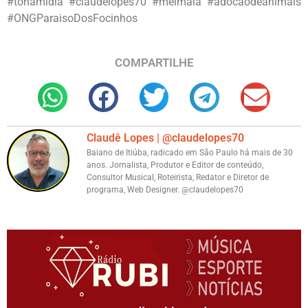
#tonamidia #claudelopes70 #melmaia #adocaodeanimais
#ONGParaisoDosFocinhos
COMPARTILHE
Claudê Lopes | @claudelopes70
Baiano de Itiúba, radicado em São Paulo há mais de 30
anos. Jornalista, Produtor e Editor de conteúdo,
Consultor Musical, Roteirista, Redator e Diretor de
programa, Web Designer. @claudelopes70