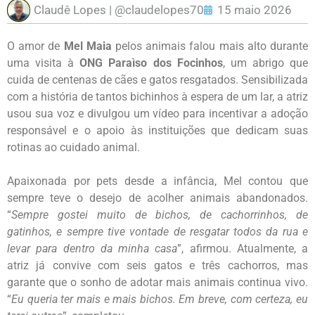
Claudê Lopes | @claudelopes70
15 maio 2026
O amor de
Mel Maia
pelos animais falou mais alto durante
uma visita à
ONG Paraìso dos Focinhos
, um abrigo que
cuida de centenas de cães e gatos resgatados. Sensibilizada
com a história de tantos bichinhos à espera de um lar, a atriz
usou sua voz e divulgou um vídeo para incentivar a adoção
responsável e o apoio às instituições que dedicam suas
rotinas ao cuidado animal.
Apaixonada por pets desde a infância, Mel contou que
sempre teve o desejo de acolher animais abandonados.
“
Sempre gostei muito de bichos, de cachorrinhos, de
gatinhos, e sempre tive vontade de resgatar todos da rua e
levar para dentro da minha casa
”, afirmou. Atualmente, a
atriz já convive com seis gatos e três cachorros, mas
garante que o sonho de adotar mais animais continua vivo.
“
Eu queria ter mais e mais bichos. Em breve, com certeza, eu