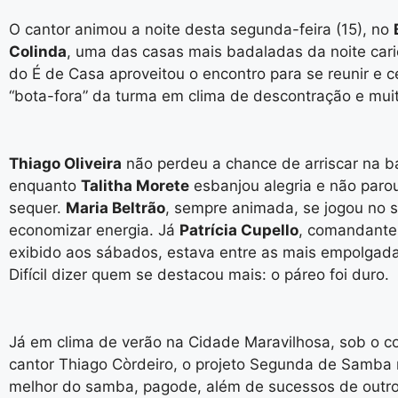
O cantor animou a noite desta segunda-feira (15), no
Colinda
, uma das casas mais badaladas da noite cari
do É de Casa aproveitou o encontro para se reunir e c
“bota-fora” da turma em clima de descontração e mui
Thiago Oliveira
não perdeu a chance de arriscar na ba
enquanto
Talitha Morete
esbanjou alegria e não paro
sequer.
Maria Beltrão
, sempre animada, se jogou no
economizar energia. Já
Patrícia Cupello
, comandante
exibido aos sábados, estava entre as mais empolgada
Difícil dizer quem se destacou mais: o páreo foi duro.
Já em clima de verão na Cidade Maravilhosa, sob o 
cantor Thiago Còrdeiro, o projeto Segunda de Samba 
melhor do samba, pagode, além de sucessos de outr