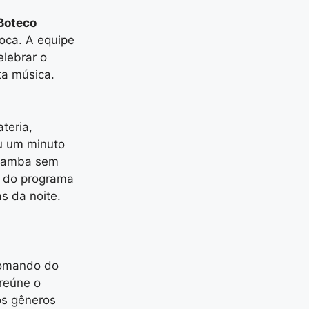
Boteco
oca. A equipe
elebrar o
ta música.
teria,
u um minuto
 samba sem
 do programa
s da noite.
comando do
reúne o
os gêneros