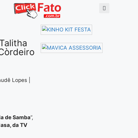
Talitha
Còrdeiro
audê Lopes |
a de Samba
”,
Casa, da TV