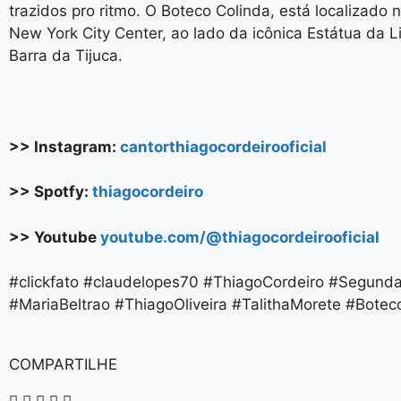
trazidos pro ritmo. O Boteco Colinda, está localizado
New York City Center, ao lado da icônica Estátua da 
Barra da Tijuca.
>> Instagram:
cantorthiagocordeirooficial
>> Spotfy:
thiagocordeiro
>> Youtube
youtube.com/@thiagocordeirooficial
#clickfato #claudelopes70 #ThiagoCordeiro #Segun
#MariaBeltrao #ThiagoOliveira #TalithaMorete #Botec
COMPARTILHE