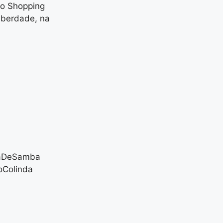
 no Shopping
Liberdade, na
daDeSamba
oColinda