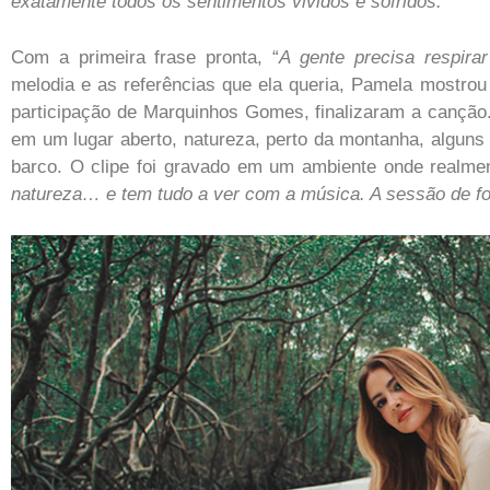
exatamente todos os sentimentos vividos e sofridos.”
Com a primeira frase pronta, “
A gente precisa respir
melodia e as referências que ela queria, Pamela mostro
participação de Marquinhos Gomes, finalizaram a canção.
em um lugar aberto, natureza, perto da montanha, algun
barco. O clipe foi gravado em um ambiente onde realmen
natureza… e tem tudo a ver com a música. A sessão de fot