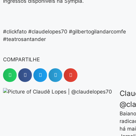
Ingressos disponíveis na Sympla.
#clickfato #claudelopes70 #gilbertogilandarcomfe
#teatrosantander
COMPARTILHE
Clau
@cla
Baiano
radica
há mai