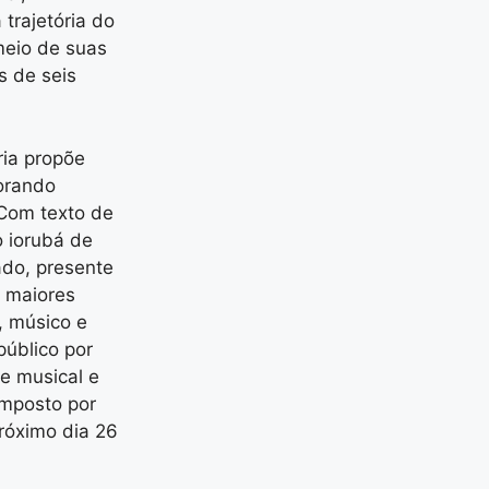
 trajetória do
 meio de suas
s de seis
ria propõe
lorando
 Com texto de
 iorubá de
ado, presente
s maiores
, músico e
público por
de musical e
omposto por
próximo dia 26