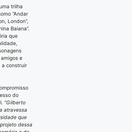
uma trilha
como “Andar
on, London”,
nina Baiana”.
ria que
alidade,
rsonagens
, amigos e
a construir
 compromisso
cesso do
. “
Gilberto
ra atravessa
ersidade que
 projeto dessa
 memória e da