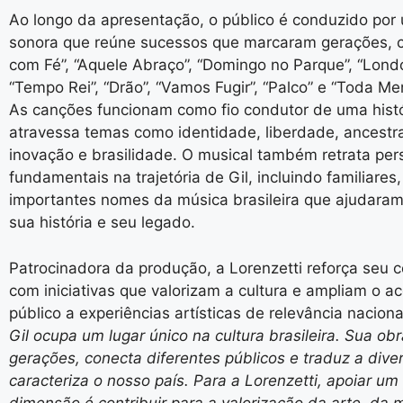
Ao longo da apresentação, o público é conduzido por 
sonora que reúne sucessos que marcaram gerações, 
com Fé”, “Aquele Abraço”, “Domingo no Parque”, “Lond
“Tempo Rei”, “Drão”, “Vamos Fugir”, “Palco” e “Toda Me
As canções funcionam como fio condutor de uma histó
atravessa temas como identidade, liberdade, ancestr
inovação e brasilidade. O musical também retrata pe
fundamentais na trajetória de Gil, incluindo familiares
importantes nomes da música brasileira que ajudaram 
sua história e seu legado.
Patrocinadora da produção, a Lorenzetti reforça seu
com iniciativas que valorizam a cultura e ampliam o a
público a experiências artísticas de relevância nacional
Gil ocupa um lugar único na cultura brasileira. Sua ob
gerações, conecta diferentes públicos e traduz a div
caracteriza o nosso país. Para a Lorenzetti, apoiar um
dimensão é contribuir para a valorização da arte, da