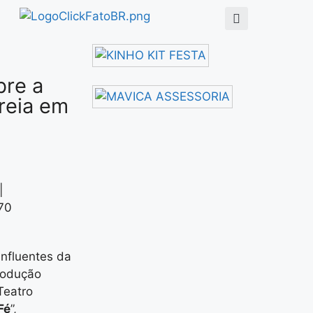
bre a
treia em
|
70
influentes da
produção
Teatro
Fé
”,