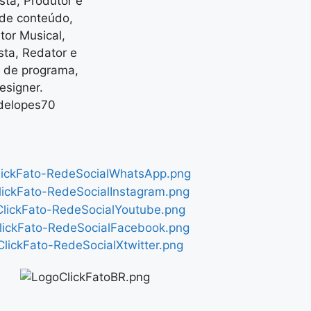
ista, Produtor e
 de conteúdo,
tor Musical,
ista, Redator e
r de programa,
signer.
delopes70