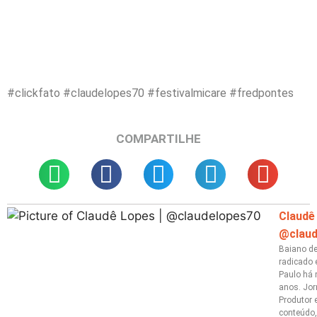
#clickfato #claudelopes70 #festivalmicare #fredpontes
COMPARTILHE
Claudê
@claud
Baiano de 
radicado
Paulo há 
anos. Jor
Produtor e
conteúdo,