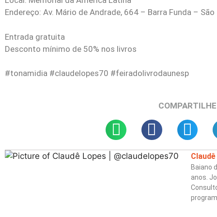
Local: Memorial da América Latina
Endereço: Av. Mário de Andrade, 664 – Barra Funda – São 
Entrada gratuita
Desconto mínimo de 50% nos livros
#tonamidia #claudelopes70 #feiradolivrodaunesp
COMPARTILHE
Claudê
Baiano d
anos. Jo
Consulto
program